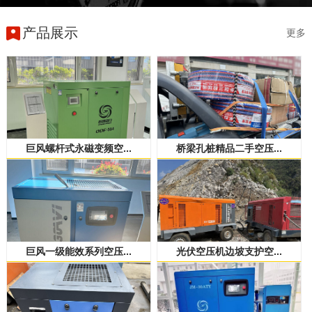
产品展示
更多
巨风螺杆式永磁变频空...
桥梁孔桩精品二手空压...
巨风一级能效系列空压...
光伏空压机边坡支护空...