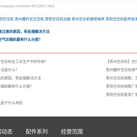
wangid.com/new-9413667.html
阳空压机 贵州螺杆式空压机,贵阳空压机出租 贵州空压机维修保养,贵阳空压机配件批
度过高的原因，和处理解决方法
空气压缩机都有什么分类？
】空压机在工业生产中的作用？
【贵州空压机】空
方法是什么？
贵州螺杆空压机排
高的原因，和处理解决方法
贵州空压机销售：
压缩机都有什么分类？
贵阳空压机销售厂
贵阳空压机批发厂
机是干什么用的
闻动态
配件系列
经营范围