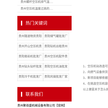
贵州螺杆空压机排气温.....
贵州空压机温度过高的.....
热门关键词
贵州隧道物资贵阳
贵阳储气罐批发厂
隧道材料批发厂家
家贵阳志高空压机
贵州开山空压机贵
贵阳钻机出租贵州
批发厂家
阳开山空压机批发
凿岩机贵阳活塞式
贵阳凿岩机批发厂
贵州空压机配件贵
厂家
潜孔钻机
家贵阳凿岩机出租
阳空压机配件批发
1、空压机站改造可
贵州钻头钻杆批发
贵阳空压机油批发
厂家
2、向燃气设备供货
厂家贵州空压机油
厂家贵州冷干机贵
贵阳冷干机批发厂
贵阳风镐批发厂家
3、新项目能够依据
阳空压机
家贵州机油滤芯贵
贵州活塞式潜孔钻
4、在挑选空压机容积
以上便是关于怎么挑
阳机油滤
机
联系我们
贵州聚佰盛机械设备有限公司【官网】