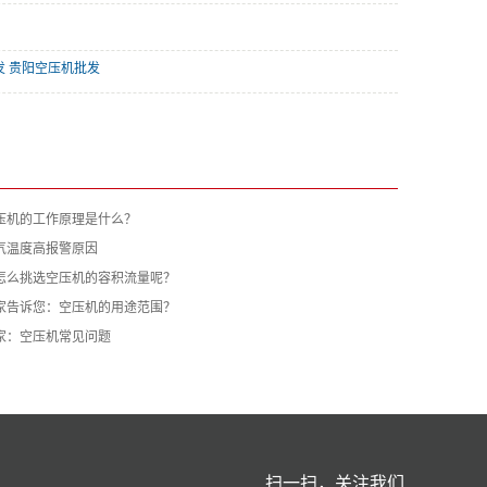
发 贵阳空压机批发
压机的工作原理是什么？
气温度高报警原因
怎么挑选空压机的容积流量呢？
家告诉您：空压机的用途范围？
家：空压机常见问题
扫一扫，关注我们