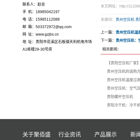
联系人：赵总
本文网址：http://112088.
手 机：18985042197
电 话：15985112088
关键词：
贵州空压机 贵
邮 箱：503372972@qq.com
上一篇：
贵州空压机温
网 址：www.gzjbs.cn
下一篇：
贵州空压机：
地 址：贵阳市花溪区石板镇天利机电市场
相关新闻：
A1栋楼29-30号房
【贵阳空压机厂家
贵州空压机的选购
贵州空压机温度过
贵州空压机：空气
贵阳螺杆空压机
贵阳冷干机：冷干
关于聚佰盛
行业资讯
产品展示
新