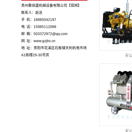
贵州聚佰盛机械设备有限公司【官网】
联系人：赵总
手 机：18985042197
电 话：15985112088
邮 箱：503372972@qq.com
网 址：www.gzjbs.cn
地 址：贵阳市花溪区石板镇天利机电市场
A1栋楼29-30号房
矿
矿