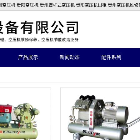
空压机 贵阳空压机 贵州螺杆式空压机 贵阳空压机出租 贵州空压机维修
产品展示
新闻动态
配件系列
巨风空压机
空滤
喷浆机、注浆机系列
配件
固定螺杆式空压机
油芬芯
矿山活塞式空压机
机油滤芯
储气罐
空压机油
冷干机及精密过滤器