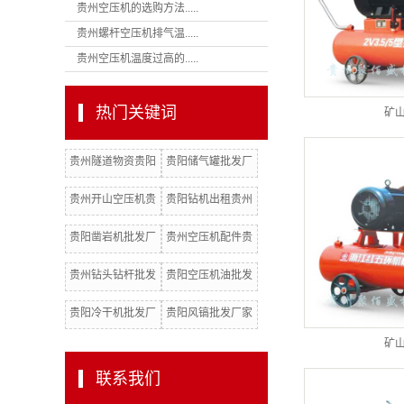
贵州空压机的选购方法.....
贵州螺杆空压机排气温.....
贵州空压机温度过高的.....
热门关键词
矿
贵州隧道物资贵阳
贵阳储气罐批发厂
隧道材料批发厂家
家贵阳志高空压机
贵州开山空压机贵
贵阳钻机出租贵州
批发厂家
阳开山空压机批发
凿岩机贵阳活塞式
贵阳凿岩机批发厂
贵州空压机配件贵
厂家
潜孔钻机
家贵阳凿岩机出租
阳空压机配件批发
贵州钻头钻杆批发
贵阳空压机油批发
厂家
厂家贵州空压机油
厂家贵州冷干机贵
贵阳冷干机批发厂
贵阳风镐批发厂家
阳空压机
家贵州机油滤芯贵
贵州活塞式潜孔钻
矿
阳机油滤
机
联系我们