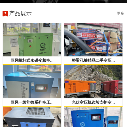
产品展示
更多
巨风螺杆式永磁变频空...
桥梁孔桩精品二手空压...
巨风一级能效系列空压...
光伏空压机边坡支护空...