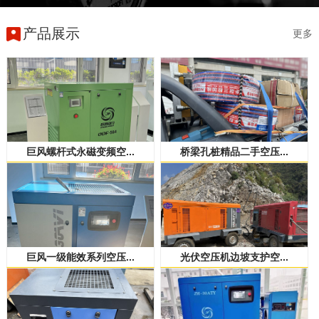
产品展示
更多
巨风螺杆式永磁变频空...
桥梁孔桩精品二手空压...
巨风一级能效系列空压...
光伏空压机边坡支护空...