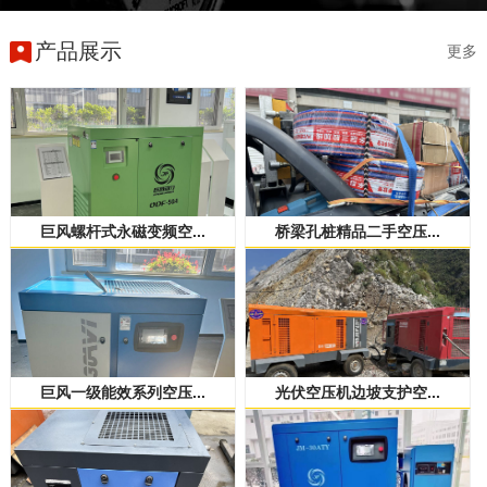
产品展示
更多
巨风螺杆式永磁变频空...
桥梁孔桩精品二手空压...
巨风一级能效系列空压...
光伏空压机边坡支护空...