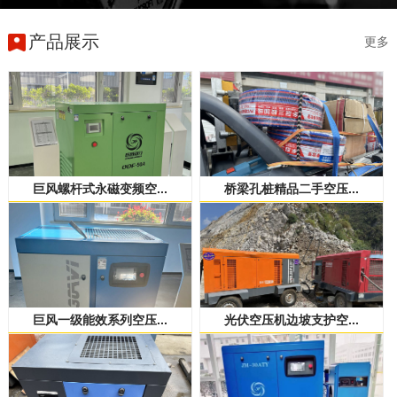
产品展示
更多
巨风螺杆式永磁变频空...
桥梁孔桩精品二手空压...
巨风一级能效系列空压...
光伏空压机边坡支护空...