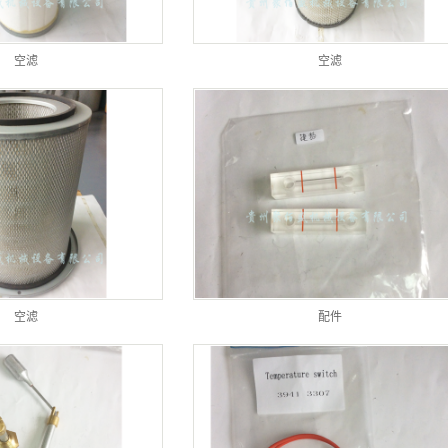
工业活塞式空压机
移动螺杆式空压机
空滤
空滤
风镐、凿岩机、钻车
系列
空滤
配件