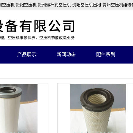
空压机 贵阳空压机 贵州螺杆式空压机 贵阳空压机出租 贵州空压机维修
产品展示
新闻动态
配件系列
巨风空压机
空滤
喷浆机、注浆机系列
配件
固定螺杆式空压机
油芬芯
矿山活塞式空压机
机油滤芯
储气罐
空压机油
冷干机及精密过滤器