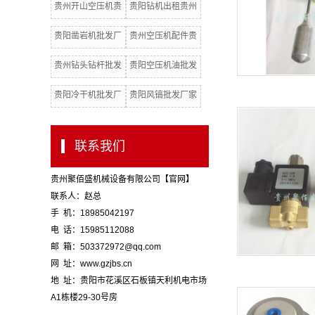
贵州开山空压机贵
贵阳钻机出租贵州
批发厂家
阳开山空压机批发
凿岩机贵阳活塞式
贵阳凿岩机批发厂
贵州空压机配件贵
厂家
潜孔钻机
家贵阳凿岩机出租
阳空压机配件批发
贵州钻头钻杆批发
贵阳空压机油批发
厂家
厂家贵州空压机油
厂家贵州冷干机贵
贵阳冷干机批发厂
贵阳风镐批发厂家
阳空压机
家贵州机油滤芯贵
贵州活塞式潜孔钻
阳机油滤
机
联系我们
贵州聚佰盛机械设备有限公司【官网】
联系人：赵总
手 机：18985042197
电 话：15985112088
邮 箱：503372972@qq.com
网 址：www.gzjbs.cn
地 址：贵阳市花溪区石板镇天利机电市场
A1栋楼29-30号房